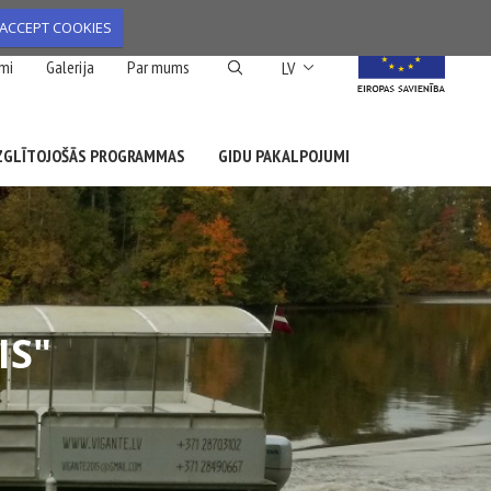
ACCEPT COOKIES
List additional action
mi
Galerija
Par mums
LV
ZGLĪTOJOŠĀS PROGRAMMAS
GIDU PAKALPOJUMI
IS"