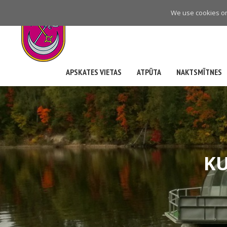
Skip
We use cookies on 
to
main
navigation
APSKATES VIETAS
ATPŪTA
NAKTSMĪTNES
KU