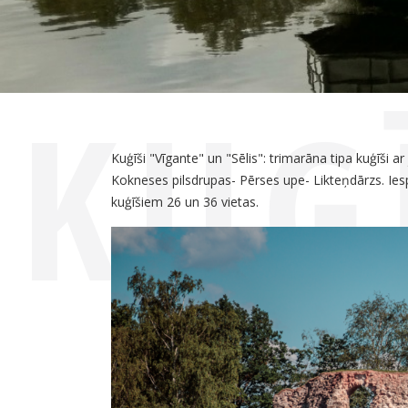
KUĢ
Kuģīši "Vīgante" un "Sēlis": trimarāna tipa kuģīši
Kokneses pilsdrupas- Pērses upe- Likteņdārzs. 
kuģīšiem 26 un 36 vietas.
„VĪ