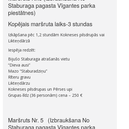
Staburaga pagasta Vīgantes parka
piestātnes)
Kopējais maršruta laiks-3 stundas
Izkāpšana pēc 1,2 stundām Kokneses pilsdrupās vai
Likteņdārzā
Iespēja redzēt:
Bijušo Staburaga atrašanās vietu
“Dieva ausi”
Mazo “Staburadziņu”
Rīteru gravu
Likteņdārzu
Kokneses pilsdrupas un Pērses upi
Grupas-līdz (36 personām) cena – 250 €
Maršruts Nr. 5 (Izbraukšana No
Staburaga pagasta Vīgantes parka