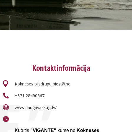
Kontaktinformācija
Kokneses pilsdrupu piestātne
E”
+371 28490667
www.daugavaskugi.lv/
Kuģītis
"VĪGANTE"
kursē no
Kokneses