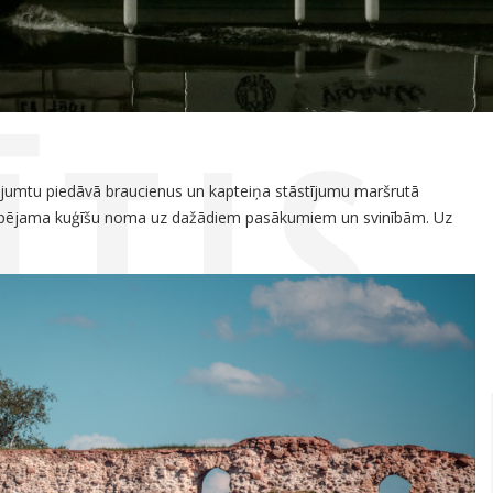
ĪTIS
 ar jumtu piedāvā braucienus un kapteiņa stāstījumu maršrutā
Iespējama kuģīšu noma uz dažādiem pasākumiem un svinībām. Uz
GANT