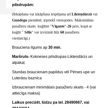
pilsdrupām:
(
Iekāpšana vai izkāpšana iespējama arī
Likteņdārzā
vai
Gundegu
piestātnē, iepriekš vienojoties. Maksimālais
pasažieru skaits kuģītim "
Vīgante
"-
26
pers, kopā ar
kuģīti "
Sēlis
" var izvizināt līdz
60
pasažieru
vienlaicīgi.)
Brauciena ilgums ap
30 min.
Maršruts-
Kokneses pilsdrupas-Likteņdārzs un
atpakaļ.
Stundas braucienam papildus vēl Pērses upe un
Luterāņu baznīca
Izbraucienam minimālais pasažieru skaits - 4 (vai
attiecīga maksa)
Laikus precizēt, lūdzu pa tel. 28490667,
vai