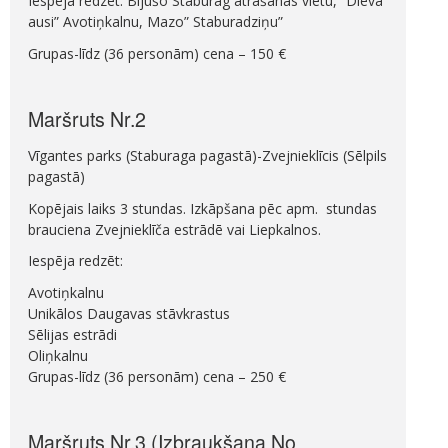
Iespēja redzēt: Bijušo Staburag atrašanās vietu, “Dieva
ausi” Avotiņkalnu, Mazo” Staburadziņu”
Grupas-līdz (36 personām) cena – 150 €
Maršruts Nr.2
Vīgantes parks (Staburaga pagastā)-Zvejnieklīcis (Sēlpils
pagastā)
Kopējais laiks 3 stundas. Izkāpšana pēc apm. stundas
brauciena Zvejnieklīča estrādē vai Liepkalnos.
Iespēja redzēt:
Avotiņkalnu
Unikālos Daugavas stāvkrastus
Sēlijas estrādi
Oliņkalnu
Grupas-līdz (36 personām) cena – 250 €
Maršruts Nr.3 (Izbraukšana No