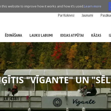
this website to improve how it works and how it’s used.
Learn more
Par Koknesi
Jaunumi
Pasāku
ĒDINĀŠANA
LAUKU LABUMI
IDEJAS ATPŪTAI
KĀZAS
I
ĢĪTIS "VĪGANTE" UN "SĒL