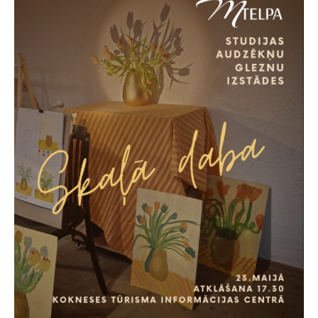
STUDIJAS
"MTELPA"
AUDZĒKŅU
GLEZNU
IZSTĀDES
ATKLĀŠANU