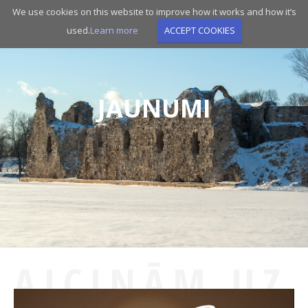
Skip
We use cookies on this website to improve how it works and how it’s
to
used.
Learn more
ACCEPT COOKIES
main
navigation
JAUNUMI
AICINĀM UZ