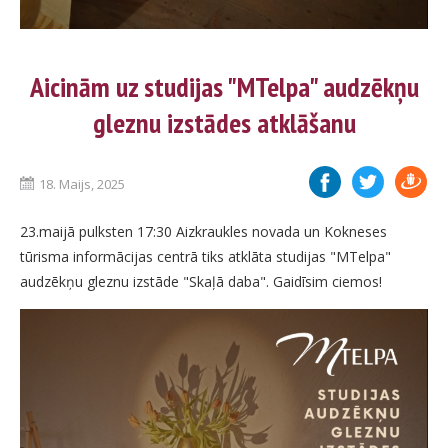
Aicinām uz studijas "MTelpa" audzēkņu
gleznu izstādes atklāšanu
18. Maijs, 2025
23.maijā pulksten 17:30 Aizkraukles novada un Kokneses
tūrisma informācijas centrā tiks atklāta studijas "MTelpa"
audzēkņu gleznu izstāde "Skaļā daba". Gaidīsim ciemos!