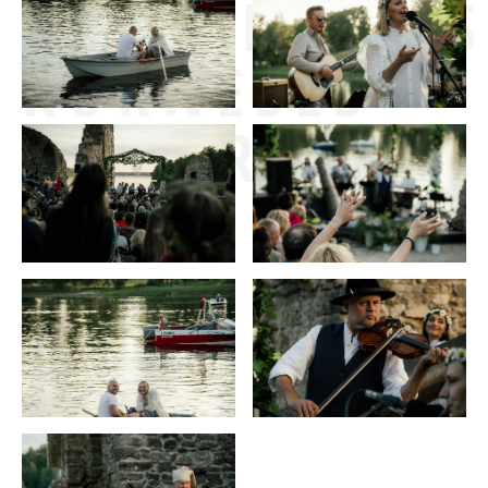
SAULGRIEŽOS
KOKNESES
PILSDRUPĀS