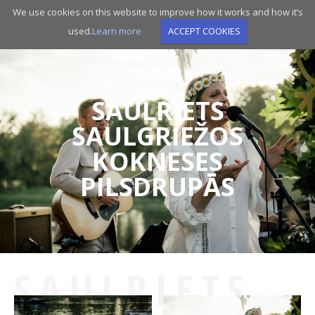
Skip
We use cookies on this website to improve how it works and how it’s
to
used.
Learn more
ACCEPT COOKIES
main
navigation
SAULRIETS
SAULGRIEŽOS
KOKNESES
PILSDRUPĀS
SAULRIETS