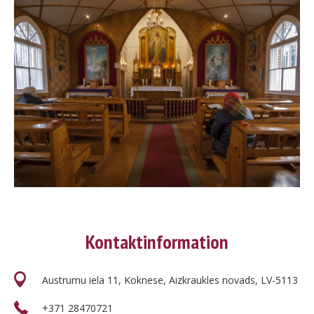
Kontaktinformation
Austrumu iela 11, Koknese, Aizkraukles novads, LV-5113
+371 28470721