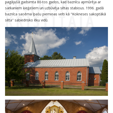
SV.JĀŅA
pagājušā gadsimta 80-tos gados, kad baznīcu apmūrēja ar
sarkaniem ķieģeļiem un uzbūvēja sētas stabiņus. 1996. gadā
KRISTĪTĀJA
baznīca saņēma īpašu piemiņas velti kā "Kokneses sakoptākā
sēta" sabiedrisko ēku vidū.
KATOĻU
BAZNĪCA