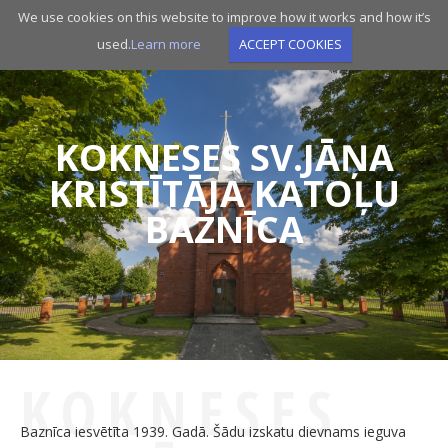
Skip
We use cookies on this website to improve how it works and how it’s
to
used.
Learn more
ACCEPT COOKIES
main
navigation
KOKNESES SV.JĀŅA
KRISTĪTĀJA KATOĻU
BAZNĪCA
KOKNESES
Baznīca iesvētīta 1939. Gadā. Šādu izskatu dievnams ieguva